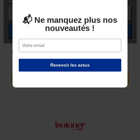
REJETER TOUT
📬 Ne manquez plus nos
nouveautés !
J'ACCEPTE
HEXAGONA
« La promesse de démocratiser la maroquinerie »
Recevoir les actus
voir les produits