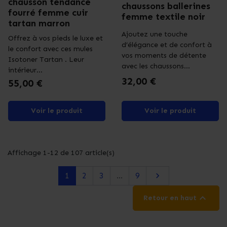
chausson tendance
chaussons ballerines
fourré femme cuir
femme textile noir
tartan marron
Ajoutez une touche
Offrez à vos pieds le luxe et
d’élégance et de confort à
le confort avec ces mules
vos moments de détente
Isotoner Tartan . Leur
avec les chaussons...
intérieur...
Prix
32,00 €
Prix
55,00 €
Voir le produit
Voir le produit
Affichage 1-12 de 107 article(s)
Suivant
1
2
3
…
9


Retour en haut