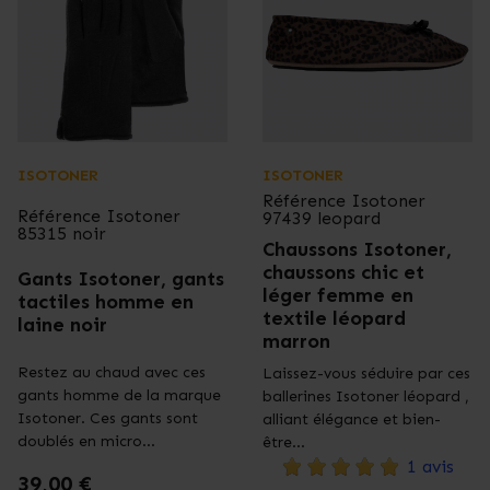
ISOTONER
ISOTONER
Référence
Isotoner
Référence
Isotoner
97439 leopard
85315 noir
Chaussons Isotoner,
chaussons chic et
Gants Isotoner, gants
léger femme en
tactiles homme en
textile léopard
laine noir
marron
Restez au chaud avec ces
Laissez-vous séduire par ces
gants homme de la marque
ballerines Isotoner léopard ,
Isotoner. Ces gants sont
alliant élégance et bien-
doublés en micro...
être...
1 avis
Prix
39,00 €