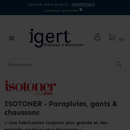
Service client gratuit :
0389072023
Livraison gratuite

(0)
ISOTONER - Parapluies, gants &
chaussons
« Une fabrication toujours plus grande et des
produits toujours plus innovants »