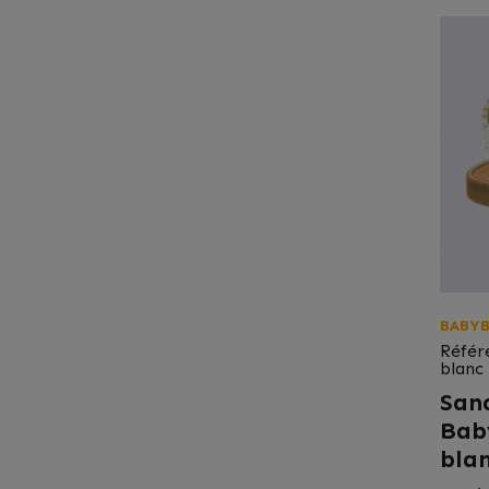
BABY
Référ
blanc
Sand
Bab
bla