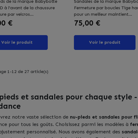
eds de la marque Babybotte
Sandales de la marque Babybo
3D à l'avant de la chaussure
Fermeture par boucles Tige ha
re par velcros...
pour un meilleur maintient...
Prix
00 €
75,00 €
Voir le produit
Voir le produit
ge 1-12 de 27 article(s)
pieds et sandales pour chaque style -
dance
vrez notre vaste sélection de
nu-pieds et sandales pour fi
nce pour tous les goûts. Choisissez parmi les modèles à
fer
 ajustement personnalisé. Nous avons également des
sandal