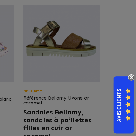
AVIS CLIENTS
BELLAMY
Référence
Bellamy Uvone or
blanc
caramel
Sandales Bellamy,
sandales à paillettes
filles en cuir or
caramel