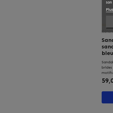
son 
Plus
SUPER
Référ
Sand
sand
ble
Sandal
brides
motifs
Prix
59,