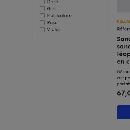
Doré
Gris
Multicolore
BELLA
Rose
Référ
Violet
San
san
léop
en c
Découv
cuir p
parfait
Prix
67,