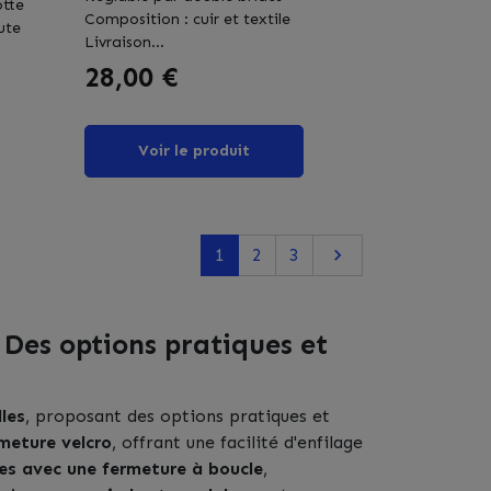
tte
Composition : cuir et textile
ute
Livraison...
Prix
28,00 €
Voir le produit
Suivant
1
2
3

 Des options pratiques et
lles
, proposant des options pratiques et
meture velcro
, offrant une facilité d'enfilage
es avec une fermeture à boucle
,