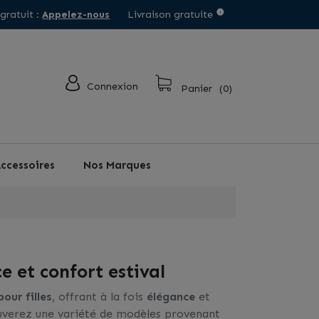
 gratuit :
Appelez-nous
Livraison gratuite
Connexion
Panier
(0)
ccessoires
Nos Marques
e et confort estival
our filles
, offrant à la fois
élégance
et
ouverez une variété de modèles provenant