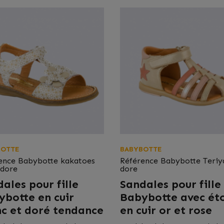
BOTTE
BABYBOTTE
ence
Babybotte kakatoes
Référence
Babybotte Teriy
 dore
dore
ales pour fille
Sandales pour fille
ybotte en cuir
Babybotte avec éto
nc et doré tendance
en cuir or et rose