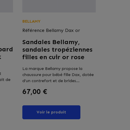
BELLAMY
Référence
Bellamy Dax or
Sandales Bellamy,
pard
sandales tropéziennes
k
filles en cuir or rose
La marque Bellamy propose la
t
chaussure pour bébé fille Dax, dotée
ait de
d'un contrefort et de brides...
Prix
67,00 €
Voir le produit