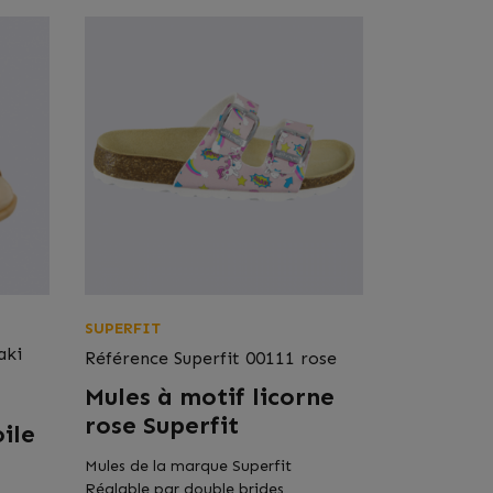
SUPERFIT
aki
Référence
Superfit 00111 rose
Mules à motif licorne
rose Superfit
ile
Mules de la marque Superfit
Réglable par double brides