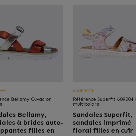
MY
SUPERFIT
ence
Bellamy Cuvac or
Référence
Superfit 609004 
e
multicolore
dales Bellamy,
Sandales Superfit,
ales à brides auto-
sandales imprimé
ppantes filles en
floral filles en cuir