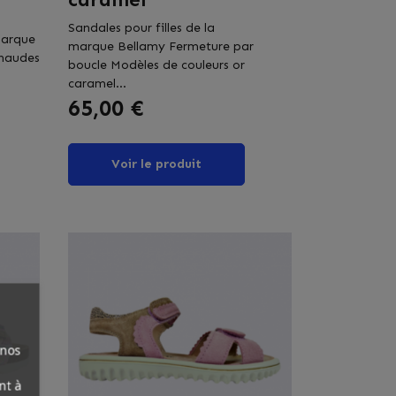
Sandales pour filles de la
marque
marque Bellamy Fermeture par
chaudes
boucle Modèles de couleurs or
caramel...
Prix
65,00 €
Voir le produit
 nos
nt à