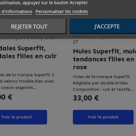
utilisation, appuyez sur le bouton Accepter.
 d'informations
Personnaliser les cookies
REJETER TOUT
J'ACCEPTE
FIT
SUPERFIT
Référence
Superfit 800111 
ence
Superfit Sunny bleu
27
ales Superfit,
Mules Superfit, mul
ales filles en cuir
tendances filles en 
u
rose
es de la marque Superfit 2
Mules de la marque Superfit
 à velcros Modèle bleu avec
Réglable par double brides
 coeurs argentés...
Composition : cuir et textile...
00 €
Prix
33,00 €
Voir le produit
Voir le produit