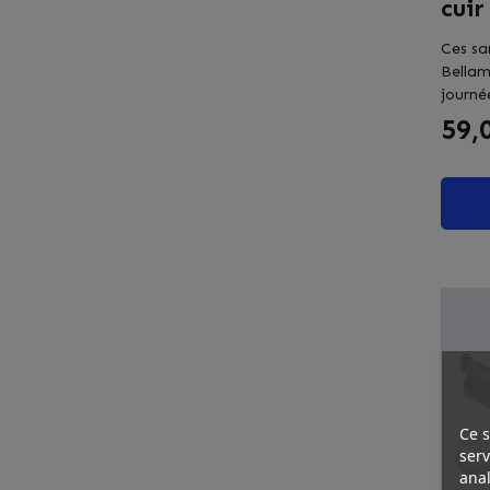
cuir
Ces sa
Bellam
journée
Prix
59,
Ce s
serv
anal