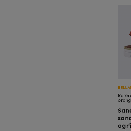
BELLA
Référ
orang
San
sand
agri