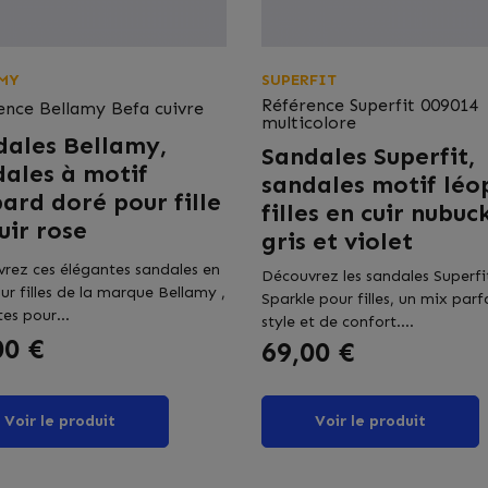
MY
SUPERFIT
Référence
Superfit 009014
ence
Bellamy Befa cuivre
multicolore
dales Bellamy,
Sandales Superfit,
dales à motif
sandales motif léo
ard doré pour fille
filles en cuir nubuc
uir rose
gris et violet
rez ces élégantes sandales en
Découvrez les sandales Superfi
our filles de la marque Bellamy ,
Sparkle pour filles, un mix parf
es pour...
style et de confort....
00 €
Prix
69,00 €
Voir le produit
Voir le produit