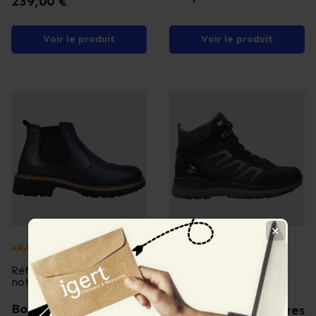
239,00 €
Voir le produit
Voir le produit
✕
ARA
ALLROUNDER
Référence
Allrounder
Référence
Ara 24715
Ranus Tex Noir
noir
Chaussures
Bottines Ara, bottines
Allrounder, chaussures