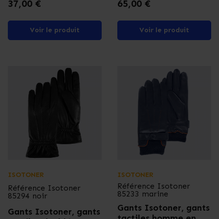
Prix
Prix
37,00 €
65,00 €
Voir le produit
Voir le produit
ISOTONER
ISOTONER
Référence
Isotoner
Référence
Isotoner
85233 marine
85294 noir
Gants Isotoner, gants
Gants Isotoner, gants
tactiles homme en