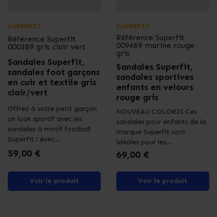
SUPERFIT
SUPERFIT
Référence
Superfit
Référence
Superfit
009469 marine rouge
000389 gris clair vert
gris
Sandales Superfit,
Sandales Superfit,
sandales foot garçons
sandales sportives
en cuir et textile gris
enfants en velours
clair/vert
rouge gris
Offrez à votre petit garçon
NOUVEAU COLORIS Ces
un look sportif avec les
sandales pour enfants de la
sandales à motif football
marque Superfit sont
Superfit ! Avec...
idéales pour les...
Prix
59,00 €
Prix
69,00 €
Voir le produit
Voir le produit