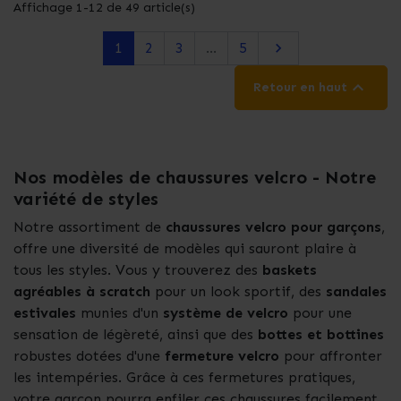
Affichage 1-12 de 49 article(s)
Suivant
1
2
3
…
5


Retour en haut
Nos modèles de chaussures velcro - Notre
variété de styles
Notre assortiment de
chaussures velcro pour garçons
,
offre une diversité de modèles qui sauront plaire à
tous les styles. Vous y trouverez des
baskets
agréables à scratch
pour un look sportif, des
sandales
estivales
munies d'un
système de velcro
pour une
sensation de légèreté, ainsi que des
bottes et bottines
robustes dotées d'une
fermeture velcro
pour affronter
les intempéries. Grâce à ces fermetures pratiques,
votre garçon pourra enfiler ces chaussures facilement