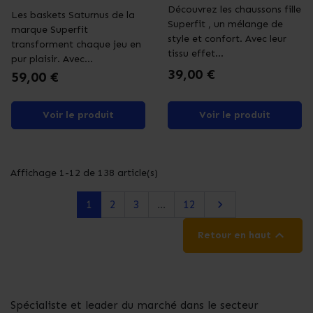
Découvrez les chaussons fille
Les baskets Saturnus de la
Superfit , un mélange de
marque Superfit
style et confort. Avec leur
transforment chaque jeu en
tissu effet...
pur plaisir. Avec...
Prix
39,00 €
Prix
59,00 €
Voir le produit
Voir le produit
Affichage 1-12 de 138 article(s)
Suivant
1
2
3
…
12


Retour en haut
Spécialiste et leader du marché dans le secteur