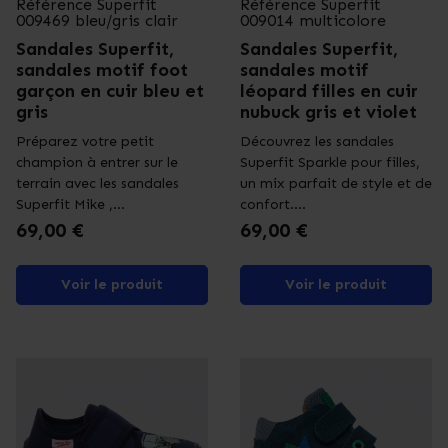
Référence
Superfit
Référence
Superfit
009469 bleu/gris clair
009014 multicolore
Sandales Superfit,
Sandales Superfit,
sandales motif foot
sandales motif
garçon en cuir bleu et
léopard filles en cuir
gris
nubuck gris et violet
Préparez votre petit
Découvrez les sandales
champion à entrer sur le
Superfit Sparkle pour filles,
terrain avec les sandales
un mix parfait de style et de
Superfit Mike ,...
confort....
Prix
Prix
69,00 €
69,00 €
Voir le produit
Voir le produit