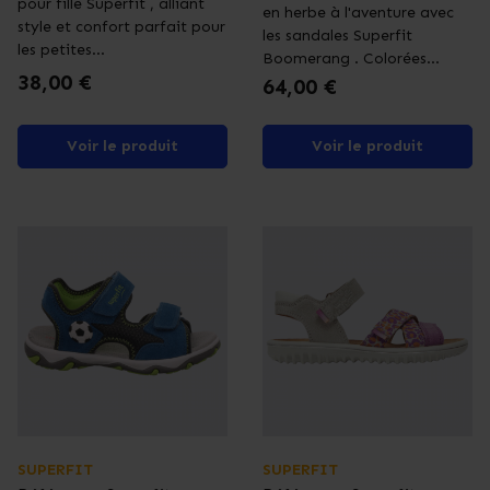
pour fille Superfit , alliant
en herbe à l'aventure avec
style et confort parfait pour
les sandales Superfit
les petites...
Boomerang . Colorées...
Prix
38,00 €
Prix
64,00 €
Voir le produit
Voir le produit
SUPERFIT
SUPERFIT