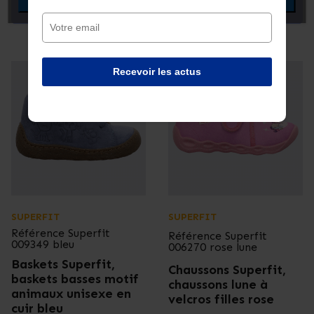
Voir le produit
Voir le produit
Recevoir les actus
SUPERFIT
SUPERFIT
Référence
Superfit
Référence
Superfit
009349 bleu
006270 rose lune
Baskets Superfit,
Chaussons Superfit,
baskets basses motif
chaussons lune à
animaux unisexe en
velcros filles rose
cuir bleu