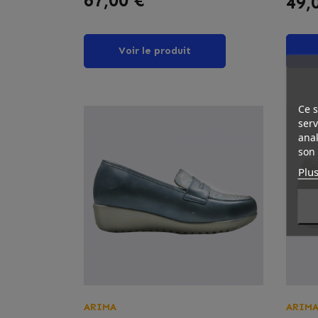
67,00 €
49,
Voir le produit
Ce s
serv
anal
son 
Plus
ARIMA
ARIM