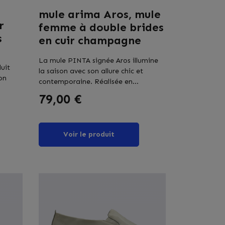
mule arima Aros, mule
r
femme à double brides
s
en cuir champagne
La mule PINTA signée Aros illumine
uit
la saison avec son allure chic et
on
contemporaine. Réalisée en...
Prix
79,00 €
Voir le produit