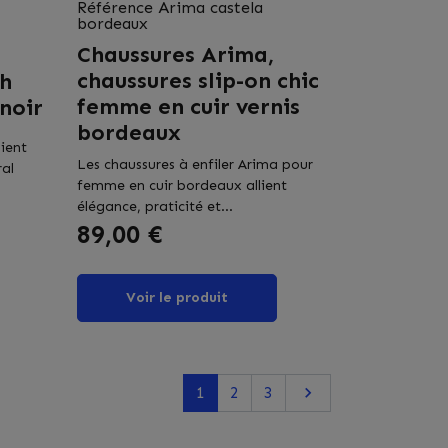
Référence
Arima castela
bordeaux
Chaussures Arima,
chaussures slip-on chic
ch
femme en cuir vernis
noir
bordeaux
lient
Les chaussures à enfiler Arima pour
ral
femme en cuir bordeaux allient
élégance, praticité et...
Prix
89,00 €
Voir le produit
Suivant
1
2
3
