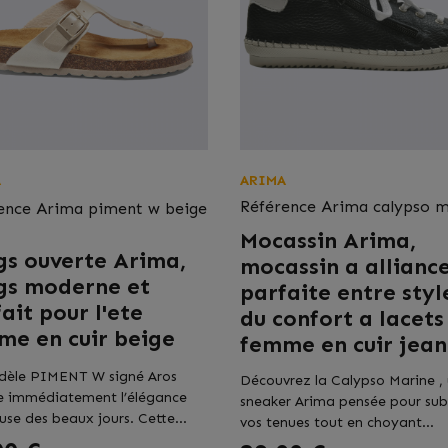
A
ARIMA
Référence
Arima calypso m
ence
Arima piment w beige
Mocassin Arima,
gs ouverte Arima,
mocassin a allianc
gs moderne et
parfaite entre styl
ait pour l'ete
du confort a lacets
me en cuir beige
femme en cuir jean
dèle PIMENT W signé Aros
Découvrez la Calypso Marine ,
 immédiatement l’élégance
sneaker Arima pensée pour sub
use des beaux jours. Cette...
vos tenues tout en choyant...
Prix