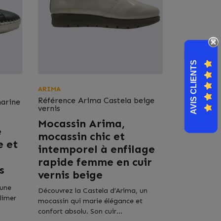
AVIS CLIENTS
ARIMA
Référence
Arima Castela beige
arine
vernis
Mocassin Arima,
e
mocassin chic et
e et
intemporel à enfilage
rapide femme en cuir
s
vernis beige
 une
Découvrez la Castela d’Arima, un
limer
mocassin qui marie élégance et
confort absolu. Son cuir...