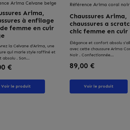
ence
Arima Celvane beige
Référence
Arima coral noir
ussures Arima,
Chaussures Arima,
ssures à enfilage
chaussures a scrat
ide femme en cuir
chic femme en cuir 
ge
Élégance et confort absolu s’al
rez la Celvane d’Arima, une
avec cette chaussure Arima Co
ure qui marie style raffiné et
Noir . Confectionnée...
 absolu . Son...
Prix
89,00 €
00 €
Voir le produit
Voir le produit