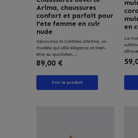
mule
Arima, chaussures
cora
confort et parfait pour
mul
l'ete femme en cuir
en c
nude
La mu
Découvrez la Carlinea d’Arima, un
sublim
modèle qui allie élégance et bien-
silhoue
être au quotidien....
Prix
59,
Prix
89,00 €
Voir le produit