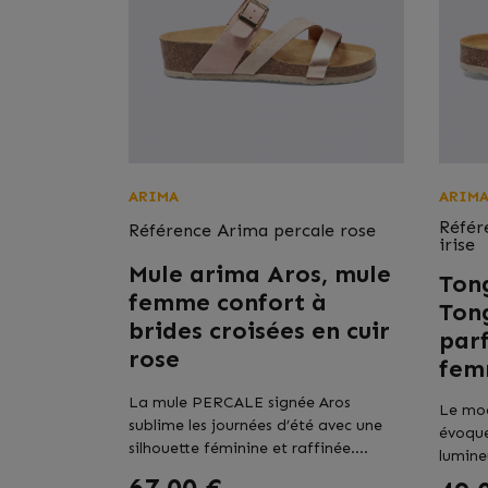
ARIMA
ARIM
Référ
Référence
Arima percale rose
irise
Mule arima Aros, mule
Ton
femme confort à
Ton
brides croisées en cuir
parf
rose
fem
La mule PERCALE signée Aros
Le mo
sublime les journées d’été avec une
évoque
silhouette féminine et raffinée....
lumine
Prix
Prix