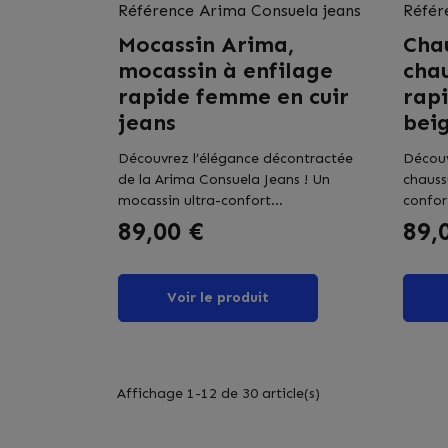
Référence
Arima Consuela jeans
Référ
Mocassin Arima,
Cha
mocassin à enfilage
chau
rapide femme en cuir
rap
jeans
bei
Découvrez l’élégance décontractée
Découv
de la Arima Consuela Jeans ! Un
chauss
mocassin ultra-confort...
confort
Prix
Prix
89,00 €
89,
Voir le produit
Affichage 1-12 de 30 article(s)