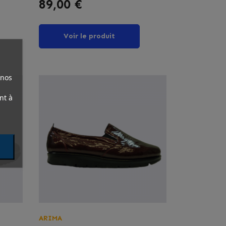
Prix
89,00 €
Voir le produit
 nos
nt à
ARIMA