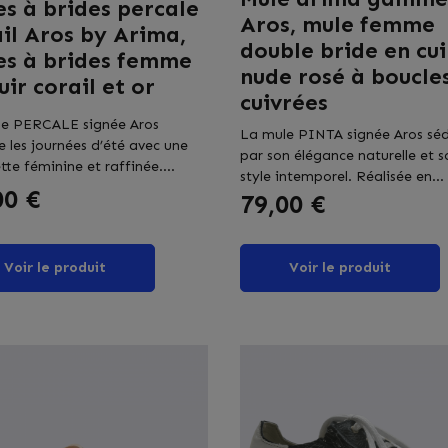
s à brides percale
Aros, mule femme
il Aros by Arima,
double bride en cui
es à brides femme
nude rosé à boucle
uir corail et or
cuivrées
le PERCALE signée Aros
La mule PINTA signée Aros séd
e les journées d’été avec une
par son élégance naturelle et s
tte féminine et raffinée....
style intemporel. Réalisée en...
00 €
Prix
79,00 €
Voir le produit
Voir le produit