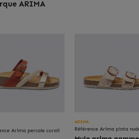
marque ARIMA
A
ARIMA
Référence
Arima pinta nud
ence
Arima percale corail
Mule arima gamme