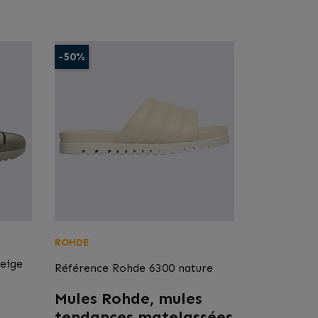
-50%
ROHDE
beige
Référence
Rohde 6300 nature
Mules Rohde, mules
tendances matelassées