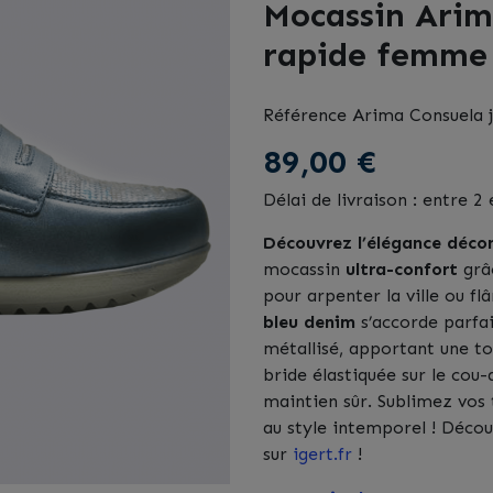
Mocassin Arim
rapide femme 
Référence
Arima Consuela 
89,00 €
Délai de livraison : entre 2 
Découvrez l’élégance décon
mocassin
ultra-confort
grâc
pour arpenter la ville ou fl
bleu denim
s’accorde parfa
métallisé, apportant une t
bride élastiquée sur le cou
maintien sûr. Sublimez vos
au style intemporel ! Décou
sur
igert.fr
!