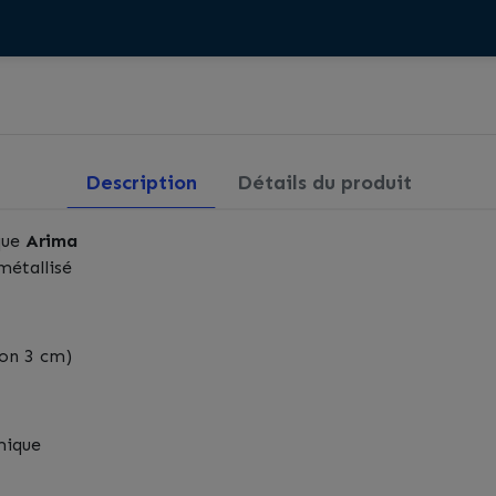
Description
Détails du produit
que
Arima
métallisé
on 3 cm)
mique