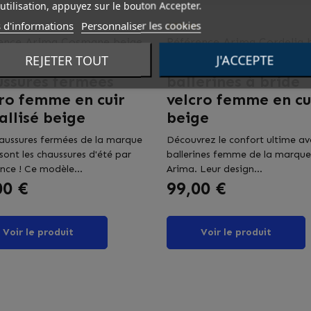
utilisation, appuyez sur le bouton Accepter.
 d'informations
Personnaliser les cookies
A
ARIMA
ence
Arima Cosmane beige
Référence
Arima Cordelia 
REJETER TOUT
J'ACCEPTE
ussures Arima,
Ballerines Arima,
ussures fermées
ballerines à bride
ro femme en cuir
velcro femme en cu
llisé beige
beige
aussures fermées de la marque
Découvrez le confort ultime av
sont les chaussures d'été par
ballerines femme de la marque
ence ! Ce modèle...
Arima. Leur design...
Prix
00 €
99,00 €
Voir le produit
Voir le produit