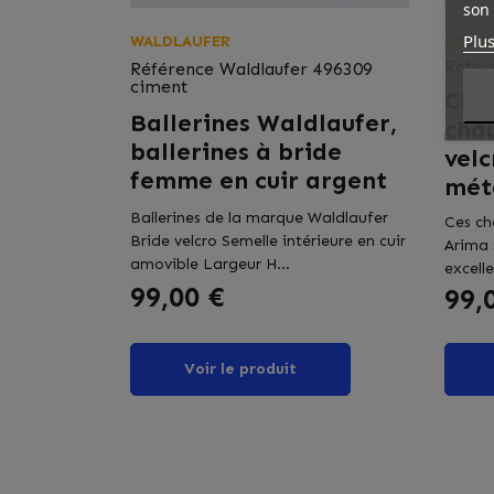
son 
Plus
WALDLAUFER
ARIM
Référ
Référence
Waldlaufer 496309
ciment
Cha
Ballerines Waldlaufer,
cha
ballerines à bride
velc
femme en cuir argent
méta
Ballerines de la marque Waldlaufer
Ces ch
Bride velcro Semelle intérieure en cuir
Arima 
amovible Largeur H...
excell
Prix
99,00 €
Prix
99,
Voir le produit