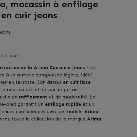
a, mocassin à enfilage
en cuir jeans
jeans
et 4 jours
tractée de la Arima Consuela Jeans !
Un
e à sa semelle compensée légère, idéal
âner en terrasse. Son dessus en
cuir lisse
itement au détail en cuir imprimé
ouche de
raffinement
et de modernité. La
-de-pied garantit un
enfilage rapide
et un
 tenues quotidiennes avec ce modèle
Arima
vrez toute la collection de la marque
Arima