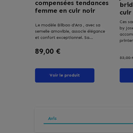
compensées tendances
bri
femme en cuir noir
cuir
Ces sa
Le modèle Bilbao d'Ara , avec sa
by Jos
semelle amovible, associe élégance
accom
et confort exceptionnel. Sa...
printe
Prix
89,00 €
Prix 
83,00 
Voir le produit
Avis