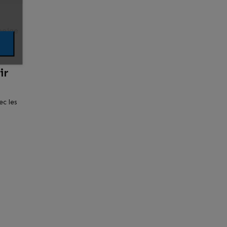
beige
ir
ec les