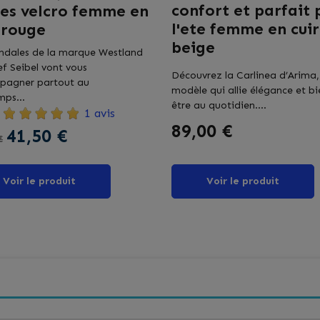
confort et parfait 
des velcro femme en
l'ete femme en cuir
 rouge
beige
ndales de la marque Westland
ef Seibel vont vous
Découvrez la Carlinea d’Arima,
pagner partout au
modèle qui allie élégance et bi
mps...
être au quotidien....
1 avis
Prix
89,00 €
de base
Prix
41,50 €
€
Voir le produit
Voir le produit