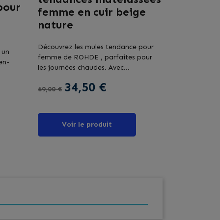
pour
femme en cuir beige
nature
Découvrez les mules tendance pour
 un
femme de ROHDE , parfaites pour
en-
les journées chaudes. Avec...
Prix de base
Prix
34,50 €
69,00 €
Voir le produit