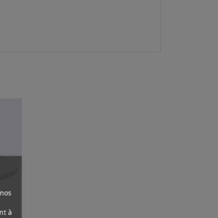
 nos
nt à