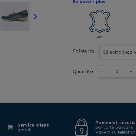
En savoir plus

Pointures
Quantité
-
+
Paiement sécuris
Service client
par carte bancaire
gratuit
PayPal ou téléphon