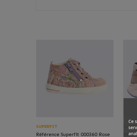
Ce s
SUPERFIT
SUPER
serv
anal
Référence
Superfit 000360 Rose
Référ