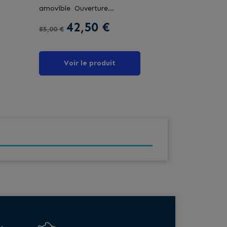
amovible Ouverture...
Prix de base
Prix
42,50 €
85,00 €
Voir le produit