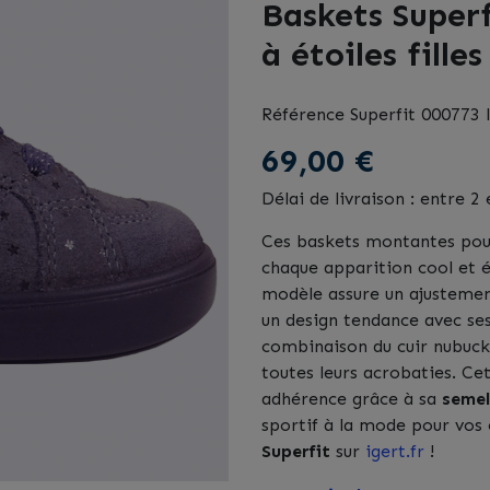
Baskets Superf
à étoiles fille
Référence
Superfit 000773 l
69,00 €
Délai de livraison : entre 2 
Ces baskets montantes pour
chaque apparition cool et é
modèle assure un ajustement
un design tendance avec ses 
combinaison du cuir nubuck 
toutes leurs acrobaties. Ce
adhérence grâce à sa
semel
sportif à la mode pour vos 
Superfit
sur
igert.fr
!