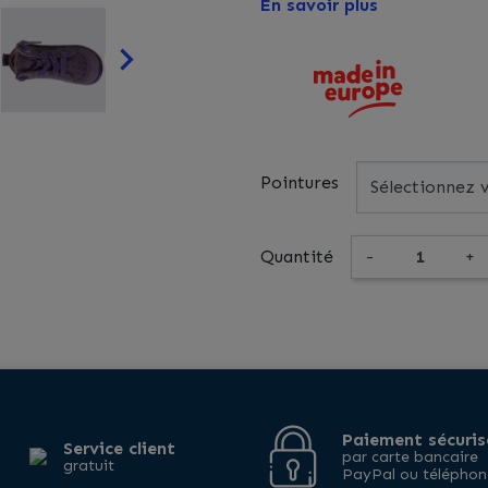
En savoir plus

Pointures
Quantité
-
+
Paiement sécuris
Service client
par carte bancaire
gratuit
PayPal ou téléphon