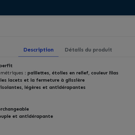
Description
Détails du produit
perfit
ométriques :
paillettes, étoiles en relief, couleur lilas
c
les lacets et la fermeture à glissière
, isolantes, légères et antidérapantes
terchangeable
souple et antidérapante