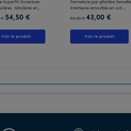
 Superfit Ouverture
Fermeture par glissière Semelle
ssières Glissières et...
intérieure amovible en cuir...
de base
Prix
Prix de base
Prix
54,50 €
43,00 €
 €
86,00 €
Voir le produit
Voir le produit