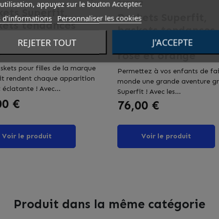
orange
utilisation, appuyez sur le bouton Accepter.
ets Superfit,
Baskets Superfit,
 d'informations
Personnaliser les cookies
kets tendances
baskets tendances
es en cuir nubuck
filles en cuir et tex
REJETER TOUT
J'ACCEPTE
ge
rose et orange
skets pour filles de la marque
Permettez à vos enfants de fa
it rendent chaque apparition
monde une grande aventure gr
 éclatante ! Avec...
Superfit ! Avec les...
00 €
Prix
76,00 €
Voir le produit
Voir le produit
Produit dans la même catégorie