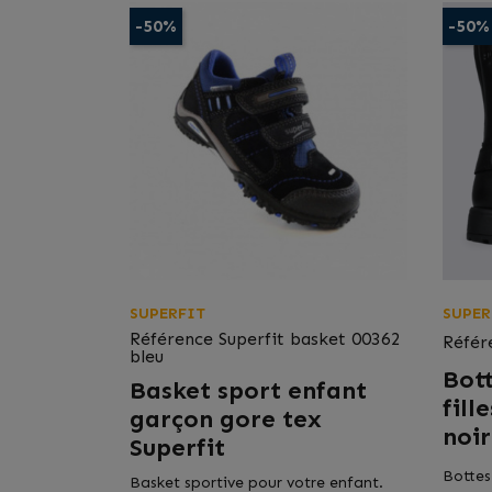
-50%
-50%
SUPERFIT
SUPER
Référence
Superfit basket 00362
Référ
bleu
Bot
Basket sport enfant
fill
garçon gore tex
noir
Superfit
Bottes
Basket sportive pour votre enfant.