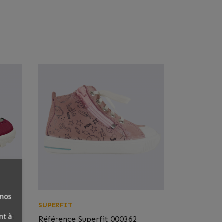
 nos
SUPERFIT
nt à
rose
Référence
Superfit 000362