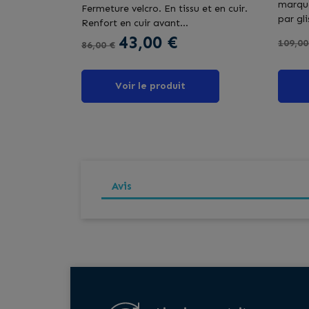
marque
Fermeture velcro. En tissu et en cuir.
par gli
Renfort en cuir avant...
Prix 
Prix de base
Prix
43,00 €
109,00
86,00 €
Voir le produit
Avis