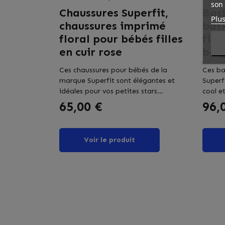
son 
Chaussures Superfit,
Bask
Plus
chaussures imprimé
bas
floral pour bébés filles
fill
en cuir rose
bei
Ces chaussures pour bébés de la
Ces ba
marque Superfit sont élégantes et
Superf
idéales pour vos petites stars...
cool et
Prix
Prix
65,00 €
96,
Voir le produit