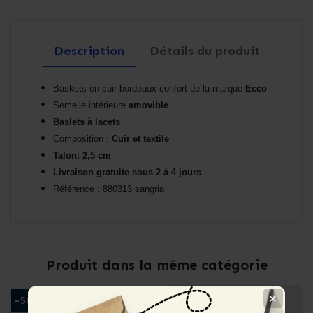
Description
Détails du produit
Baskets en cuir bordeaux confort de la marque
Ecco
Semelle intérieure
amovible
Baslets à lacets
Composition :
Cuir et textile
Talon: 2,5 cm
Livraison gratuite sous 2 à 4 jours
Référence : 880313 sangria
Produit dans la même catégorie
✕
-50%