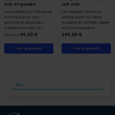
noir et poudre
cuir noir
Ces baskets pour femme de
La Mephisto Teolina se
la marque Ecco sont
distingue par son allure
sportives et élégantes !
moderne et raffinée, idéale
D'inspiration rétro, le...
pour accompagner...
Prix de base
Prix
Prix
69,50 €
199,00 €
139,00 €
Voir le produit
Voir le produit
Avis