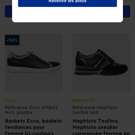
Recevoir les actus
Voir le produit
Voir le produit
-50%
ECCO
MEPHISTO
Référence
Ecco 470433
Référence
Mephisto
Noir poudre
teolina noir
Baskets Ecco, baskets
Mephisto Teolina,
tendances pour
Mephisto sneaker
femme bi-couleurs
compensée femme en