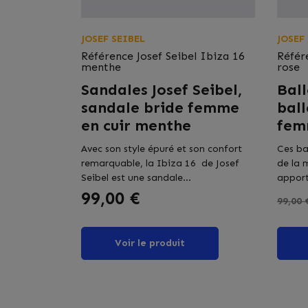
JOSEF SEIBEL
JOSEF
Référence
Josef Seibel Ibiza 16
Référ
menthe
rose
Sandales Josef Seibel,
Ball
sandale bride femme
ball
en cuir menthe
fem
Avec son style épuré et son confort
Ces ba
remarquable, la Ibiza 16 de Josef
de la 
Seibel est une sandale...
apport
Prix
Prix 
99,00 €
99,00 
Voir le produit