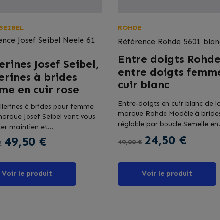
 SEIBEL
ROHDE
ence
Josef Seibel Neele 61
Référence
Rohde 5601 blan
Entre doigts Rohde
erines Josef Seibel,
entre doigts femm
erines à brides
cuir blanc
me en cuir rose
Entre-doigts en cuir blanc de l
llerines à brides pour femme
marque Rohde Modèle à bride
marque Josef Seibel vont vous
réglable par boucle Semelle en.
er maintien et...
Prix de base
Prix
24,50 €
de base
Prix
49,50 €
49,00 €
€
Voir le produit
Voir le produit