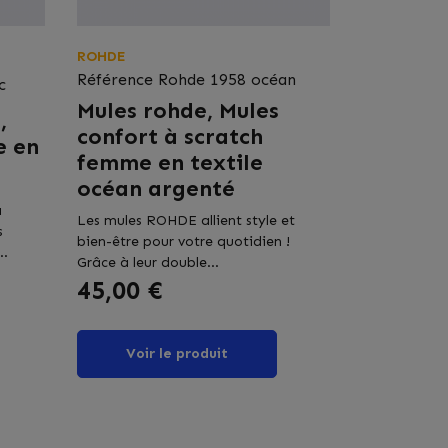
ROHDE
Référence
Rohde 1958 océan
c
Mules rohde, Mules
,
confort à scratch
e en
femme en textile
océan argenté
a
Les mules ROHDE allient style et
s
bien-être pour votre quotidien !
..
Grâce à leur double...
Prix
45,00 €
Voir le produit