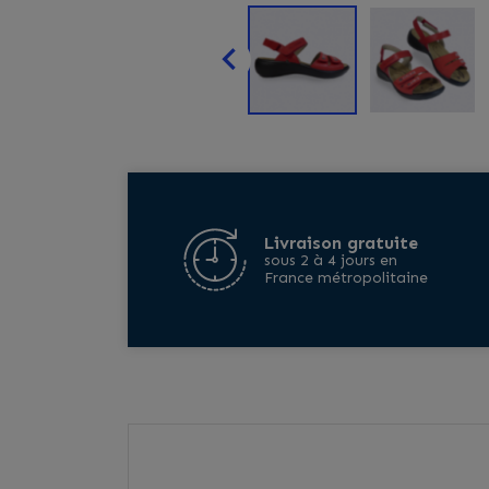

Livraison gratuite
sous 2 à 4 jours en
France métropolitaine