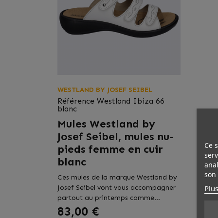
WESTLAND BY JOSEF SEIBEL
Référence
Westland Ibiza 66
blanc
Mules Westland by
Josef Seibel, mules nu-
Ce s
pieds femme en cuir
serv
blanc
anal
son 
Ces mules de la marque Westland by
Plus
Josef Seibel vont vous accompagner
partout au printemps comme...
Prix
83,00 €