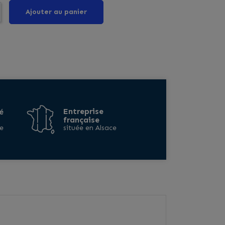
Ajouter au panier
Entreprise
é
française
e
située en Alsace